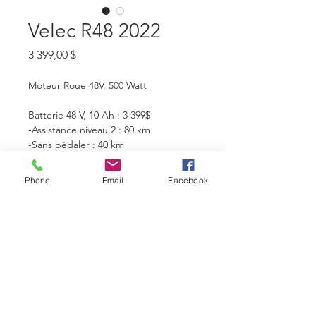
Velec R48 2022
Prix
3 399,00 $
Moteur Roue 48V, 500 Watt
Batterie 48 V, 10 Ah : 3 399$
-Assistance niveau 2 : 80 km
-Sans pédaler : 40 km
Batterie 48 V, 14 Ah : 3 799$
Phone
Email
Facebook
-Assistance niveau 2 : 110 km
-Sans pédaler : 55 km
Batterie 48V 10 Ah + 7 Ah : 4 099$
Batterie 48V 14 Ah + 7 Ah : 4 499$
Bicyclettes Montréal-Nord
(514) 213-6007