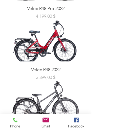
Velec R48 Pro 2022
Prix
4 199,00 $
Velec R48 2022
Prix
3 399,00 $
Phone
Email
Facebook